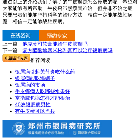
通过以上的介绍我们了解了的牛皮癣是怎么形成的呢，希望对
大家能够有所帮助，牛皮癣虽然顽固难治，但并非不治之症，
只要患者们能够坚持科学的治疗方法，相信一定能够战胜病
魔，相信一定能够战胜疾病。
上一篇：
他克莫司软膏能治牛皮肤癣吗
下一篇：
复方醋酸地塞米松乳膏可以治疗银屑病吗
推荐阅读
银屑病引起关节炎吃什么药
银屑病能吃海蛎子
银屑病的市场
牛皮癣病人吃哪些水果好
掌指脓包病怎样才能根治
40岁银屑病男性
有牛皮癣可以当兵