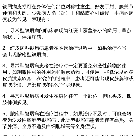
银屑病皮损可在身体任何部位对称性发生。好发于肘、膝关节
伸侧和头部。少数病人指（趾）甲和黏膜亦可被侵。本病的病
变较为常见，表现有：
1、寻常型银屑病的临床表现为红斑上覆盖细小的鳞屑，呈点
滴状，并伴瘙痒感。
2、红皮病型银屑病患者在临床治疗过程中，如果治疗不当，
会出现脓疱型银屑病。
3、寻常型银屑病患者在治疗时一定要避免刺激性药物的使
用，如刺激性强的外用药和激素药物，可使用一些低浓度的糖
皮质激素软膏，在治疗的过程中，患者还可能出现皮肤萎缩或
皮肤变薄、局部皮肤萎缩变平等现象。
4、寻常型银屑病可发生在身体任何一个部位，但以头皮、四
肢伸侧多见。
5、脓疱型银屑病在治疗过程中，如果治疗不及时，可能会转
变为泛发性脓疱型银屑病，此类型银屑病患者常伴有高热、关
节肿痛、全身不适及白细胞增高等全身症状。