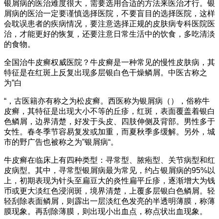
银屑病的医治难度很大，需要选用合适的方法来医治才行。银
屑病的医治一定要谨慎选择医院，不要盲目的选择医院，这样
会耽误患者的疾病情况，要注意选择正规的皮肤病专科医院医
治，才能更好的恢复，还要注意日常生活中的饮食，多吃清淡
的食物。
全国治牛皮癣权威医院？牛皮癣是一种常见的慢性皮肤病，其
特征是在红斑上反复出现多层银白色干燥鳞屑。中医古称之
为”白
“，古医籍亦有称之为松皮癣。西医称为银屑病（），俗称牛
皮癣，其特征是出现大小不等的丘疹，红斑，表面覆盖着银白
色鳞屑，边界清楚，好发于头皮、四肢伸侧及背部。男性多于
女性。春冬季节容易复发或加重，而夏秋季多缓解。另外，城
市的野广告也被称之为”银屑病“。
牛皮癣在临床上有四种类型：寻常型、脓疱型、关节病型和红
皮病型。其中，寻常型银屑病最为常见，约占银屑病的95%以
上，初期表现为针头至扁豆大的炎性扁平丘疹，逐渐增大为钱
币或更大淡红色浸润斑，境界清楚，上覆多层银白色鳞屑。轻
轻刮除表面鳞屑，则霹出一层淡红色发亮的半透明薄膜，称薄
膜现象。再刮除薄膜，则出现小出血点，称点状出血现象。