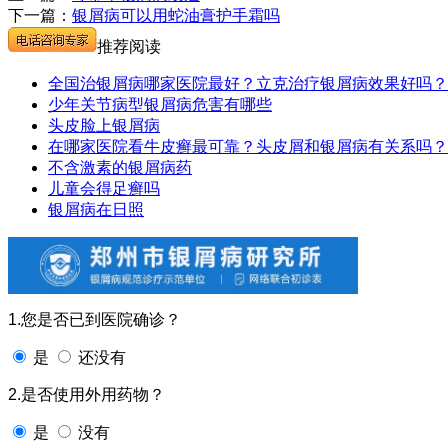
下一篇：
银屑病可以用蛇油膏护手霜吗
推荐阅读
全国治银屑病哪家医院最好？立克治疗银屑病效果好吗？
少年关节病型银屑病危害有哪些
头皮脸上银屑病
在哪家医院看牛皮癣最可靠？头皮屑和银屑病有关系吗？
不含激素的银屑病药
儿童会得足癣吗
银屑病在日照
1.您是否已到医院确诊？
是
还没有
2.是否使用外用药物？
是
没有