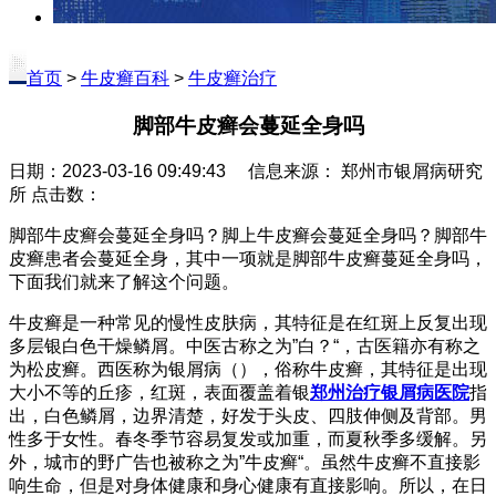
首页
>
牛皮癣百科
>
牛皮癣治疗
脚部牛皮癣会蔓延全身吗
日期：2023-03-16 09:49:43 信息来源： 郑州市银屑病研究
所 点击数：
脚部牛皮癣会蔓延全身吗？脚上牛皮癣会蔓延全身吗？脚部牛
皮癣患者会蔓延全身，其中一项就是脚部牛皮癣蔓延全身吗，
下面我们就来了解这个问题。
牛皮癣是一种常见的慢性皮肤病，其特征是在红斑上反复出现
多层银白色干燥鳞屑。中医古称之为”白？“，古医籍亦有称之
为松皮癣。西医称为银屑病（），俗称牛皮癣，其特征是出现
大小不等的丘疹，红斑，表面覆盖着银
郑州治疗银屑病医院
指
出，白色鳞屑，边界清楚，好发于头皮、四肢伸侧及背部。男
性多于女性。春冬季节容易复发或加重，而夏秋季多缓解。另
外，城市的野广告也被称之为”牛皮癣“。虽然牛皮癣不直接影
响生命，但是对身体健康和身心健康有直接影响。所以，在日