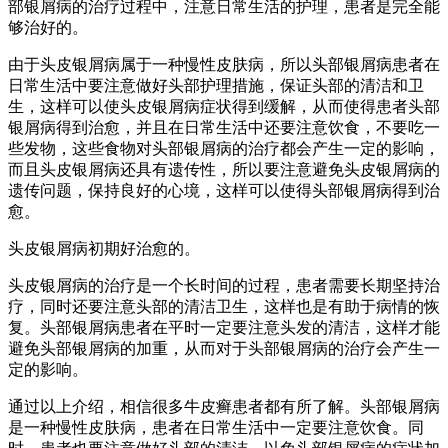
部银屑病的治疗过程中，注意日常生活的护理，患者是完全能
够治好的。
由于头皮银屑病属于一种慢性皮肤病，所以头部银屑病患者在
日常生活中要注意做好头部护理措施，保证头部的清洁和卫
生，这样可以使头皮银屑病症状得到缓解，从而使得患者头部
银屑病得到治愈，并且在日常生活中还要注意饮食，不要吃一
些发物，这些食物对头部银屑病的治疗都会产生一定的影响，
而且头皮银屑病还具有遗传性，所以要注意避免头皮银屑病的
遗传问题，保持良好的心境，这样可以使得头部银屑病得到治
愈。
头皮银屑病初期好治愈的。
头皮银屑病的治疗是一个长时间的过程，患者需要长期坚持治
疗，同时还要注意头部的清洁卫生，这样也是有助于病情的恢
复。头部银屑病患者在平时一定要注意头发的清洁，这样才能
避免头部银屑病的加重，从而对于头部银屑病的治疗会产生一
定的影响。
通过以上介绍，相信很多牛皮癣患者都有所了解。头部银屑病
是一种慢性皮肤病，患者在日常生活中一定要注意饮食。同