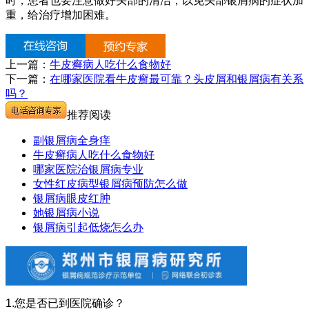
时，患者也要注意做好头部的清洁，以免头部银屑病的症状加
重，给治疗增加困难。
上一篇：
牛皮癣病人吃什么食物好
下一篇：
在哪家医院看牛皮癣最可靠？头皮屑和银屑病有关系
吗？
推荐阅读
副银屑病全身痒
牛皮癣病人吃什么食物好
哪家医院治银屑病专业
女性红皮病型银屑病预防怎么做
银屑病眼皮红肿
她银屑病小说
银屑病引起低烧怎么办
1.您是否已到医院确诊？