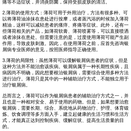
痛等不适症状，并消炎防菌，保持受损皮肤的清洁。
2.薄荷的使用方式：薄荷可用于外用治疗，方法有很多种。可
以将薄荷油涂抹在患处进行按摩，或者蒸汽浴的时候加入薄荷
精油，这样可以减轻患者的瘙痒、疼痛等症状。此外，还有一
些薄荷相关的产品，如薄荷软膏、薄荷喷雾等，可以直接喷洒
或者涂抹在患处。但需要注意的是，过度使用薄荷可能产生副
作用，导致皮肤刺激。因此，在使用薄荷之前，应首先咨询银
屑病专业医师的意见，按照医师指导正确使用。
3.薄荷的局限性：虽然薄荷可以缓解银屑病患者的症状，但是
这种方法并不能治愈该疾病。银屑病属于一种长期性疾病，且
病因尚不明确，因此想要根治银屑病，需要综合使用多种方法
进行治疗。薄荷只是其中的一种辅助治疗方式，不能独立用于
治疗银屑病。
总而言之，薄荷可以作为银屑病患者的辅助治疗方式之一，并
且也是一种相对安全、易于使用的药物。但是，如果想要治愈
银屑病，需要长期、综合、系统地从药物治疗、护理、体育锻
炼、饮食调理等多方面入手，建立起健康的生活习惯和生活方
式，才能真正达到控制疾病、缓解症状、提高生活质量的目
的。