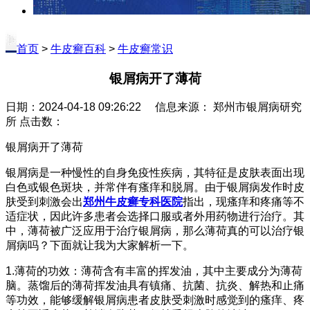
首页
>
牛皮癣百科
>
牛皮癣常识
银屑病开了薄荷
日期：2024-04-18 09:26:22 信息来源： 郑州市银屑病研究
所 点击数：
银屑病开了薄荷
银屑病是一种慢性的自身免疫性疾病，其特征是皮肤表面出现
白色或银色斑块，并常伴有瘙痒和脱屑。由于银屑病发作时皮
肤受到刺激会出
郑州牛皮癣专科医院
指出，现瘙痒和疼痛等不
适症状，因此许多患者会选择口服或者外用药物进行治疗。其
中，薄荷被广泛应用于治疗银屑病，那么薄荷真的可以治疗银
屑病吗？下面就让我为大家解析一下。
1.薄荷的功效：薄荷含有丰富的挥发油，其中主要成分为薄荷
脑。蒸馏后的薄荷挥发油具有镇痛、抗菌、抗炎、解热和止痛
等功效，能够缓解银屑病患者皮肤受刺激时感觉到的瘙痒、疼