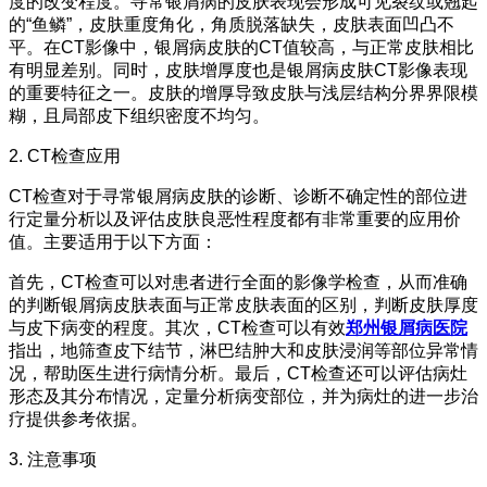
度的改变程度。寻常银屑病的皮肤表现会形成可见裂纹或翘起
的“鱼鳞”，皮肤重度角化，角质脱落缺失，皮肤表面凹凸不
平。在CT影像中，银屑病皮肤的CT值较高，与正常皮肤相比
有明显差别。同时，皮肤增厚度也是银屑病皮肤CT影像表现
的重要特征之一。皮肤的增厚导致皮肤与浅层结构分界界限模
糊，且局部皮下组织密度不均匀。
2. CT检查应用
CT检查对于寻常银屑病皮肤的诊断、诊断不确定性的部位进
行定量分析以及评估皮肤良恶性程度都有非常重要的应用价
值。主要适用于以下方面：
首先，CT检查可以对患者进行全面的影像学检查，从而准确
的判断银屑病皮肤表面与正常皮肤表面的区别，判断皮肤厚度
与皮下病变的程度。其次，CT检查可以有效
郑州银屑病医院
指出，地筛查皮下结节，淋巴结肿大和皮肤浸润等部位异常情
况，帮助医生进行病情分析。最后，CT检查还可以评估病灶
形态及其分布情况，定量分析病变部位，并为病灶的进一步治
疗提供参考依据。
3. 注意事项