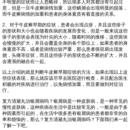
不明显的症状而让人忽略掉，所以很多人对其都没有引起注
意，但是一旦牛皮癣病情加重，这些鳞屑会出现明显的脱落，
而牛皮癣病情的加重和患者的身体素质有着直接的关系。
2、对于牛皮癣早期的症状，患者会出现点疹，并且这些疹子
的形状和大小也会随着疾病的发展而变化，但是一般来说这些
疹子的形状会表现为针尖的大小，随着时间的推移，这些斑块
会慢慢的扩大，并且会覆盖全身的各个部位上，如果患者的身
体素质不高，或者是病情比较严重，那么患者很容易出现发
烧，头痛等症状，而且这些疹子的形状也会不断的扩大，并且
会逐渐的融合在一起。
以上介绍的就是判断牛皮癣早期症状的方法，如果出现以上这
些症状表现，那么就应该尽早去医院进行检查，并且配合医生
积极的对疾病进行治疗，以免病情加重，而且要做到对症治
疗。
复方清黛丸治银屑病吗？银屑病是一种皮肤病，是一种常见的
慢性皮肤病，这种疾病在生活中是比较常见的，一般是由于多
种因素而引起的，在生活中很多患有银屑病的患者都非常的自
卑和烦恼的，那么？复方清黛丸治银屑病吗？下面我们来一起
了解一下吧。